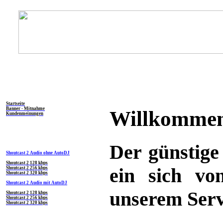
Ne
Allgemein
Startseite
Banner - Mitnahme
Willkommen
Kundenmeinungen
Shoutcast Produkte
Der günstige
Shoutcast 2 Audio ohne AutoDJ
Shoutcast 2 128 kbps
ein sich vo
Shoutcast 2 256 kbps
Shoutcast 2 320 kbps
Shoutcast 2 Audio mit AutoDJ
unserem Serv
Shoutcast 2 128 kbps
Shoutcast 2 256 kbps
Shoutcast 2 320 kbps