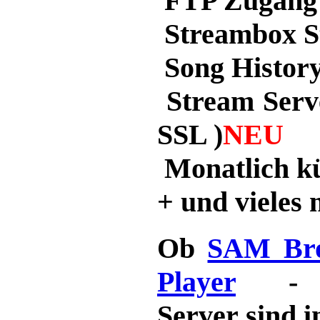
FTP Zugang
Streambox S
Song Histor
Stream Serve
SSL )
NEU
Monatlich k
+ und vieles 
Ob
SAM Bro
Player
- Un
Server sind i